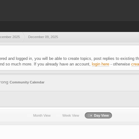
cember 2025
December 09, 2025
ered and logged in, you will be able to create topics, post replies to existing
 and so much more. If you already have an account,
login here
- otherwise
crea
trong
Community Calendar
Month View
Week View
Day View