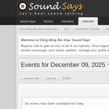
sound says
forums
members
calendar
Cộng đồng Âm nhạc Sound Says
Lịch
Community Calendar
De
Welcome to Cộng đồng Âm nhạc Sound Says
Register now to gain access to all of our features. Once regist
private messenger, post status updates, manage your profile
Events for December 09, 2025
← previous day
next day →
Đi đến
No events have been scheduled for today.