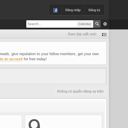
Đăng nhập
Đăng ký
Calendar
Xem bài viết mới
 threads, give reputation to your fellow members, get your own
te an account
for free today!
Không có quyền đăng sự kiện
9