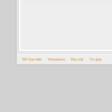
Đổi Giao diện
Vietnamese
Bảo mật
Trợ giúp