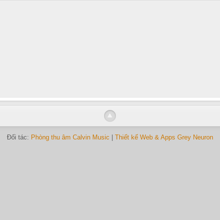
Đối tác:
Phòng thu âm Calvin Music
|
Thiết kế Web & Apps Grey Neuron