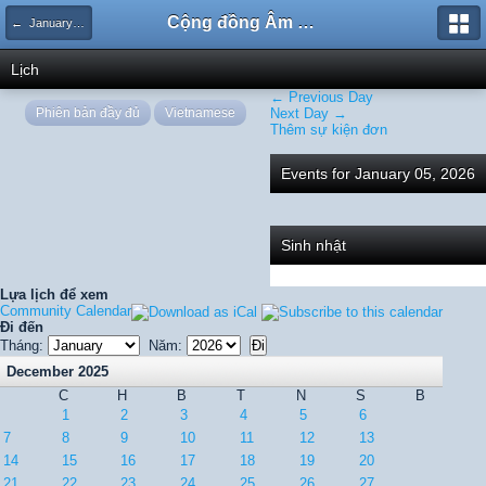
Cộng đồng Âm nhạc Sound Says
← January 2026
Lịch
← Previous Day
Phiên bản đầy đủ
Vietnamese
Next Day →
Thêm sự kiện đơn
Events for January 05, 2026
Sinh nhật
Lựa lịch để xem
Community Calendar
Đi đến
Tháng:
Năm:
December 2025
C
H
B
T
N
S
B
1
2
3
4
5
6
7
8
9
10
11
12
13
14
15
16
17
18
19
20
21
22
23
24
25
26
27