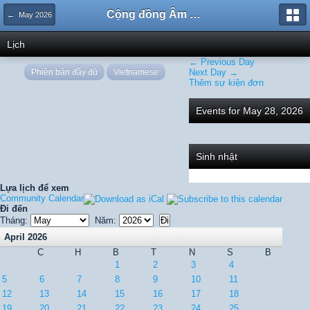
Cộng đồng Âm nhạc Sound Says
← May 2026
Lịch
← Previous Day
Phiên bản đầy đủ
Vietnamese
Next Day →
Thêm sự kiện đơn
Events for May 28, 2026
Sinh nhật
Lựa lịch để xem
Community Calendar
Đi đến
Tháng:
Năm:
April 2026
C
H
B
T
N
S
B
1
2
3
4
5
6
7
8
9
10
11
12
13
14
15
16
17
18
19
20
21
22
23
24
25