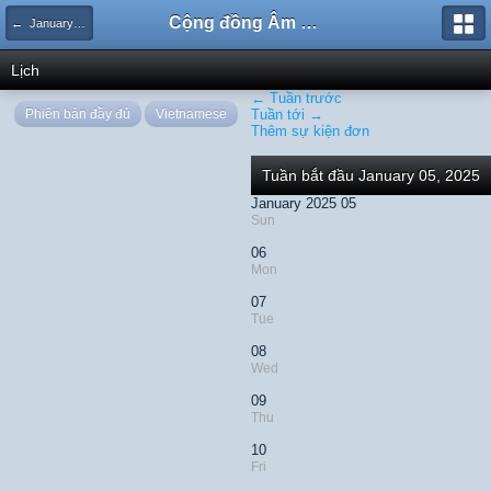
Cộng đồng Âm nhạc Sound Says
← January 2025
Lịch
← Tuần trước
Phiên bản đầy đủ
Vietnamese
Tuần tới →
Thêm sự kiện đơn
Tuần bắt đầu January 05, 2025
January 2025 05
Sun
06
Mon
07
Tue
08
Wed
09
Thu
10
Fri