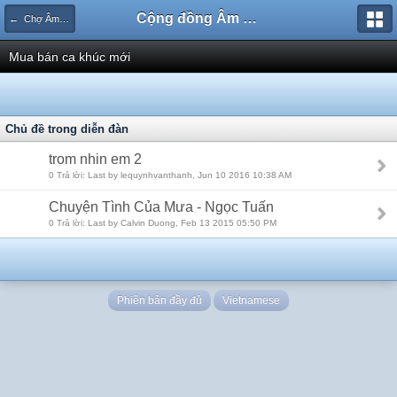
Cộng đồng Âm nhạc Sound Says
← Chợ Âm nhạc
Mua bán ca khúc mới
Chủ đề trong diễn đàn
trom nhin em 2
0 Trả lời: Last by lequynhvanthanh, Jun 10 2016 10:38 AM
Chuyện Tình Của Mưa - Ngọc Tuấn
0 Trả lời: Last by Calvin Duong, Feb 13 2015 05:50 PM
Phiên bản đầy đủ
Vietnamese