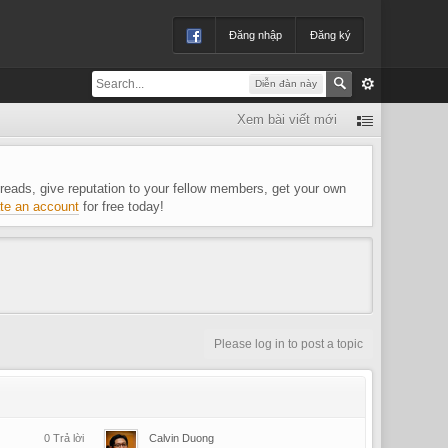
Đăng nhập
Đăng ký
Diễn đàn này
Xem bài viết mới
 threads, give reputation to your fellow members, get your own
te an account
for free today!
Please log in to post a topic
0 Trả lời
Calvin Duong