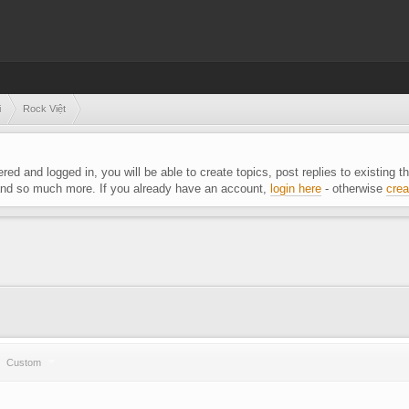
i
Rock Việt
ered and logged in, you will be able to create topics, post replies to existing
 and so much more. If you already have an account,
login here
- otherwise
crea
Custom