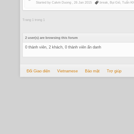
Started by Calvin Duong ,
26 Jan 2015
break
,
Bụi Gió
,
Tuấn K
Trang 1 trong 1
2 user(s) are browsing this forum
0 thành viên, 2 khách, 0 thành viên ẩn danh
Đổi Giao diện
Vietnamese
Bảo mật
Trợ giúp