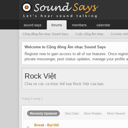
sound says
forums
members
calendar
Cộng đồng Âm nhạc Sound Says
Cuộc sống Âm nhạc
Ca khúc mớ
Welcome to Cộng đồng Âm nhạc Sound Says
Register now to gain access to all of our features. Once regist
private messenger, post status updates, manage your profile
Rock Việt
Chia sẻ các ca khúc thể loại Rock Việt của bạn.
Trang 1 trong 1
Recently Updated
Start Date
Most Replies
Most Viewed
Break - Bụi Gió