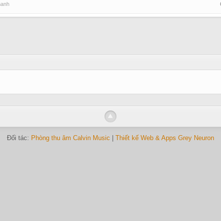
hanh
Đối tác:
Phòng thu âm Calvin Music
|
Thiết kế Web & Apps Grey Neuron