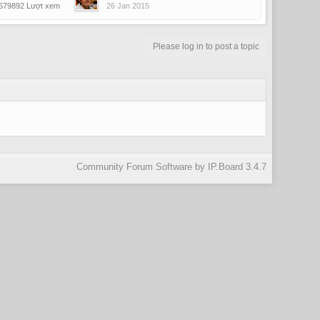
679892 Lượt xem
26 Jan 2015
Please log in to post a topic
Community Forum Software by IP.Board 3.4.7