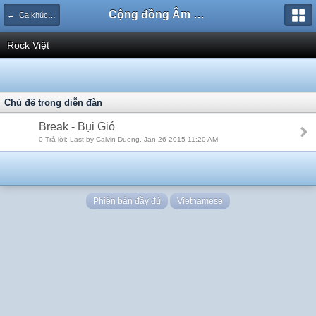
Cộng đồng Âm nhạc Sound Says
← Ca khúc mới
Rock Việt
Chủ đề trong diễn đàn
Break - Bụi Gió
0 Trả lời: Last by Calvin Duong, Jan 26 2015 11:20 AM
Phiên bản đầy đủ
Vietnamese