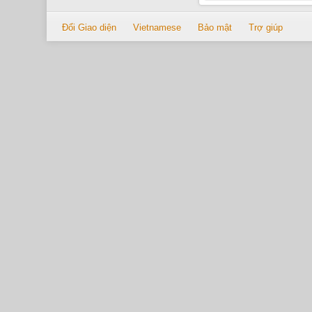
Đổi Giao diện
Vietnamese
Bảo mật
Trợ giúp