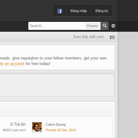
Đăng nhập
Đăng ký
Forums
Xem bài viết mới
 threads, give reputation to your fellow members, get your own
te an account
for free today!
0 Trả lời
Calvin Duong
8650 Lượt xem
Posted 26 Dec 2014