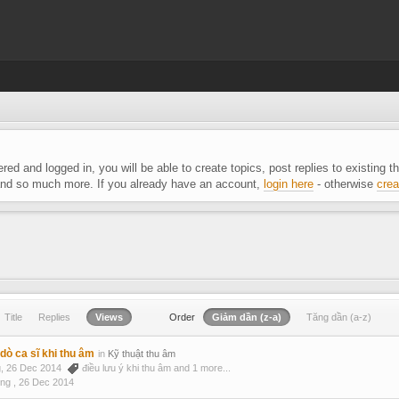
ered and logged in, you will be able to create topics, post replies to existing
 and so much more. If you already have an account,
login here
- otherwise
crea
Title
Replies
Views
Order
Giảm dần (z-a)
Tăng dần (a-z)
dò ca sĩ khi thu âm
in
Kỹ thuật thu âm
ng, 26 Dec 2014
điều lưu ý khi thu âm
and 1 more...
ong ,
26 Dec 2014