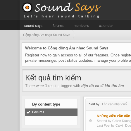
sound says
forums
members
calendar
Cộng đồng Âm nhạc Sound Says
Welcome to Cộng đồng Âm nhạc Sound Says
Register now to gain access to all of our features. Once regist
private messenger, post status updates, manage your profile
Kết quả tìm kiếm
There were
1
results tagged with
dặn dò ca sĩ khi thu âm
By content type
Sort by
Lần cập nhật cuối
Forums
Những điều cần dặn 
Started by Calvin Duo
Last Post by Calvin Du