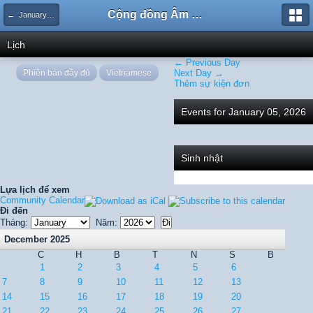
Cộng đồng Âm nhạc Sound Says
← January 2026
Lịch
← Previous Day
Phiên bản đầy đủ
Vietnamese
Next Day →
Thêm sự kiện đơn
Events for January 05, 2026
Sinh nhật
Lựa lịch để xem
Community Calendar
Đi đến
Tháng:
Năm:
December 2025
C
H
B
T
N
S
B
1
2
3
4
5
6
7
8
9
10
11
12
13
14
15
16
17
18
19
20
21
22
23
24
25
26
27