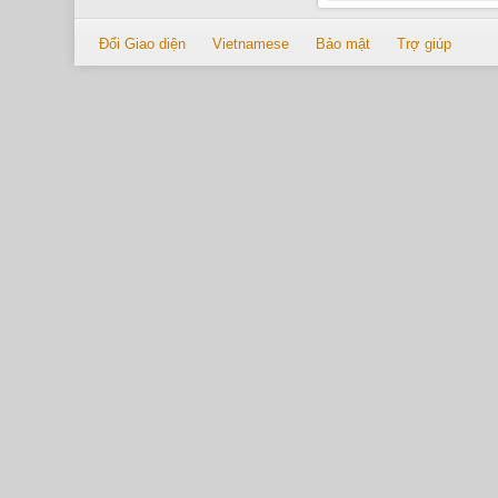
Đổi Giao diện
Vietnamese
Bảo mật
Trợ giúp