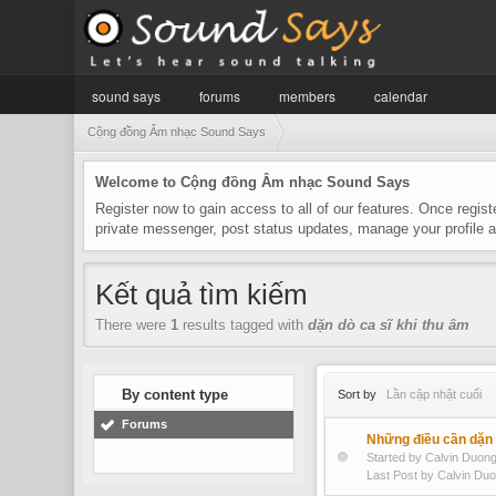
sound says
forums
members
calendar
Cộng đồng Âm nhạc Sound Says
Welcome to Cộng đồng Âm nhạc Sound Says
Register now to gain access to all of our features. Once regist
private messenger, post status updates, manage your profile
Kết quả tìm kiếm
There were
1
results tagged with
dặn dò ca sĩ khi thu âm
By content type
Sort by
Lần cập nhật cuối
Forums
Những điều cần dặn 
Started by Calvin Duo
Last Post by Calvin Du