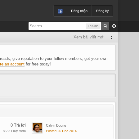
Đăng nhập
Đăng ký
Forums
Xem bài viết mới
 threads, give reputation to your fellow members, get your own
te an account
for free today!
0 Trả lời
Calvin Duong
8633 Lượt xem
Posted 26 Dec 2014