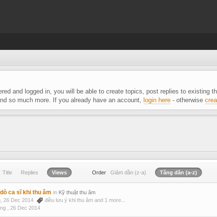
ered and logged in, you will be able to create topics, post replies to existing
 and so much more. If you already have an account,
login here
- otherwise
crea
Title
Replies
Views
Order
Giảm dần (z-a)
Tăng dần (a-z)
dò ca sĩ khi thu âm
in
Kỹ thuật thu âm
ng, 26 Dec 2014
điều lưu ý khi thu âm
and 1 more...
ong ,
26 Dec 2014