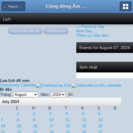
Cộng đồng Âm nhạc Sound Says
← August 2024
Lịch
← Previous Day
Phiên bản đầy đủ
Vietnamese
Next Day →
Thêm sự kiện đơn
Events for August 07, 2024
Sinh nhật
Lựa lịch để xem
Community Calendar
Đi đến
Tháng:
Năm:
July 2024
C
H
B
T
N
S
B
1
2
3
4
5
6
7
8
9
10
11
12
13
14
15
16
17
18
19
20
21
22
23
24
25
26
27