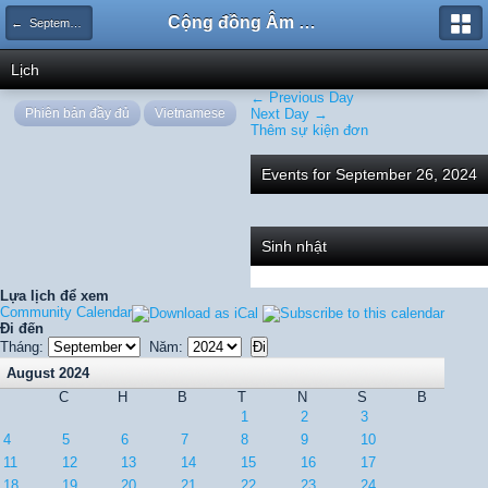
Cộng đồng Âm nhạc Sound Says
← September 2024
Lịch
← Previous Day
Phiên bản đầy đủ
Vietnamese
Next Day →
Thêm sự kiện đơn
Events for September 26, 2024
Sinh nhật
Lựa lịch để xem
Community Calendar
Đi đến
Tháng:
Năm:
August 2024
C
H
B
T
N
S
B
1
2
3
4
5
6
7
8
9
10
11
12
13
14
15
16
17
18
19
20
21
22
23
24