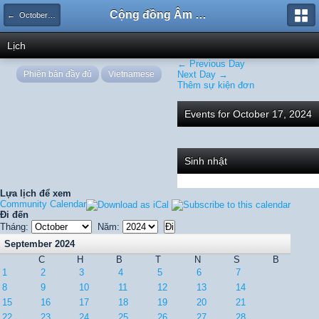
Cộng đồng Âm nhạc Sound Says
← October 2024
Lịch
← Previous Day
Phiên bản đầy đủ
Vietnamese
Next Day →
Thêm sự kiện đơn
Events for October 17, 2024
Sinh nhật
Lựa lịch để xem
Community Calendar
Đi đến
Tháng:
Năm:
September 2024
C
H
B
T
N
S
B
1
2
3
4
5
6
7
8
9
10
11
12
13
14
15
16
17
18
19
20
21
22
23
24
25
26
27
28