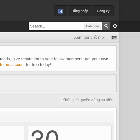
Đăng nhập
Đăng ký
Calendar
Xem bài viết mới
 threads, give reputation to your fellow members, get your own
te an account
for free today!
Không có quyền đăng sự kiện
30