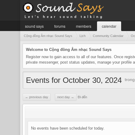
sound says
forums
members
calendar
Cộng đồng Âm nhạc Sound Says
Lịch
Community Calendar
Oc
Welcome to Cộng đồng Âm nhạc Sound Says
Register now to gain access to all of our features. Once regist
private messenger, post status updates, manage your profile
Events for October 30, 2024
tron
← previous day
next day →
Đi đến
No events have been scheduled for today.