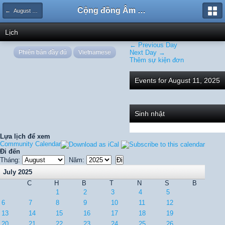
Cộng đồng Âm nhạc Sound Says
← August 2025
Lịch
← Previous Day
Phiên bản đầy đủ
Vietnamese
Next Day →
Thêm sự kiện đơn
Events for August 11, 2025
Sinh nhật
Lựa lịch để xem
Community Calendar
Đi đến
Tháng:
Năm:
July 2025
C
H
B
T
N
S
B
1
2
3
4
5
6
7
8
9
10
11
12
13
14
15
16
17
18
19
20
21
22
23
24
25
26