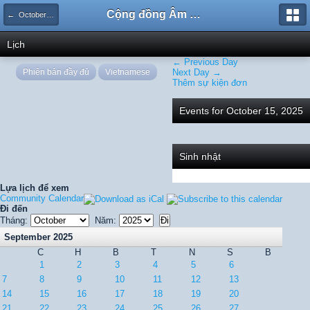
Cộng đồng Âm nhạc Sound Says
← October 2025
Lịch
← Previous Day
Phiên bản đầy đủ
Vietnamese
Next Day →
Thêm sự kiện đơn
Events for October 15, 2025
Sinh nhật
Lựa lịch để xem
Community Calendar
Đi đến
Tháng:
Năm:
September 2025
C
H
B
T
N
S
B
1
2
3
4
5
6
7
8
9
10
11
12
13
14
15
16
17
18
19
20
21
22
23
24
25
26
27