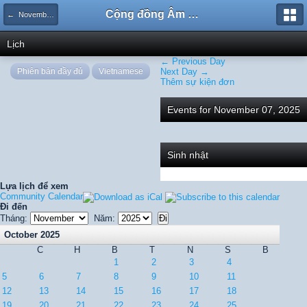
Cộng đồng Âm nhạc Sound Says
← November 2025
Lịch
← Previous Day
Phiên bản đầy đủ
Vietnamese
Next Day →
Thêm sự kiện đơn
Events for November 07, 2025
Sinh nhật
Lựa lịch để xem
Community Calendar
Đi đến
Tháng:
Năm:
October 2025
C
H
B
T
N
S
B
1
2
3
4
5
6
7
8
9
10
11
12
13
14
15
16
17
18
19
20
21
22
23
24
25