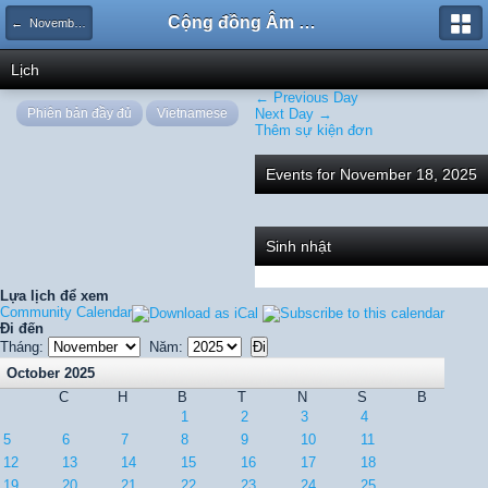
Cộng đồng Âm nhạc Sound Says
← November 2025
Lịch
← Previous Day
Phiên bản đầy đủ
Vietnamese
Next Day →
Thêm sự kiện đơn
Events for November 18, 2025
Sinh nhật
Lựa lịch để xem
Community Calendar
Đi đến
Tháng:
Năm:
October 2025
C
H
B
T
N
S
B
1
2
3
4
5
6
7
8
9
10
11
12
13
14
15
16
17
18
19
20
21
22
23
24
25