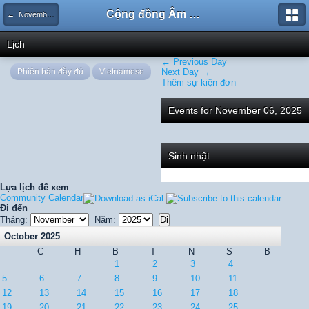
Cộng đồng Âm nhạc Sound Says
← November 2025
Lịch
← Previous Day
Phiên bản đầy đủ
Vietnamese
Next Day →
Thêm sự kiện đơn
Events for November 06, 2025
Sinh nhật
Lựa lịch để xem
Community Calendar
Đi đến
Tháng:
Năm:
October 2025
C
H
B
T
N
S
B
1
2
3
4
5
6
7
8
9
10
11
12
13
14
15
16
17
18
19
20
21
22
23
24
25