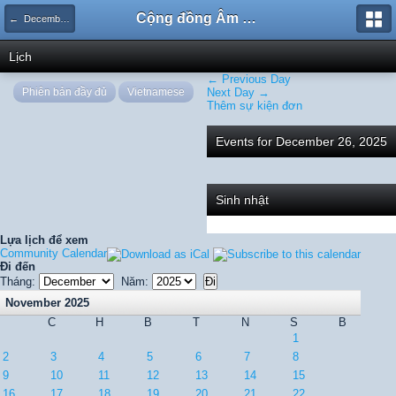
Cộng đồng Âm nhạc Sound Says
← December 2025
Lịch
← Previous Day
Phiên bản đầy đủ
Vietnamese
Next Day →
Thêm sự kiện đơn
Events for December 26, 2025
Sinh nhật
Lựa lịch để xem
Community Calendar
Đi đến
Tháng:
Năm:
November 2025
C
H
B
T
N
S
B
1
2
3
4
5
6
7
8
9
10
11
12
13
14
15
16
17
18
19
20
21
22