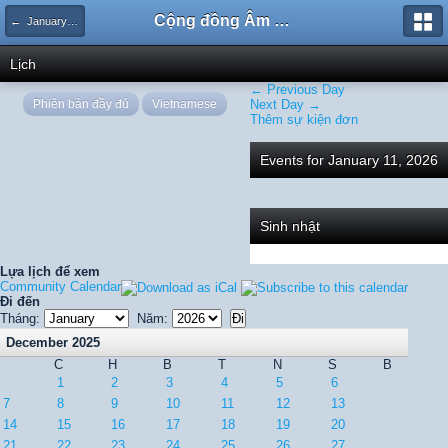
Cộng đồng Âm nhạc Sound Says
← January 2026
Lịch
← Previous Day
Phiên bản đầy đủ
Vietnamese
Next Day →
Thêm sự kiện đơn
Events for January 11, 2026
Sinh nhật
Lựa lịch để xem
Community Calendar
Đi đến
Tháng:
Năm:
December 2025
C
H
B
T
N
S
B
1
2
3
4
5
6
7
8
9
10
11
12
13
14
15
16
17
18
19
20
21
22
23
24
25
26
27