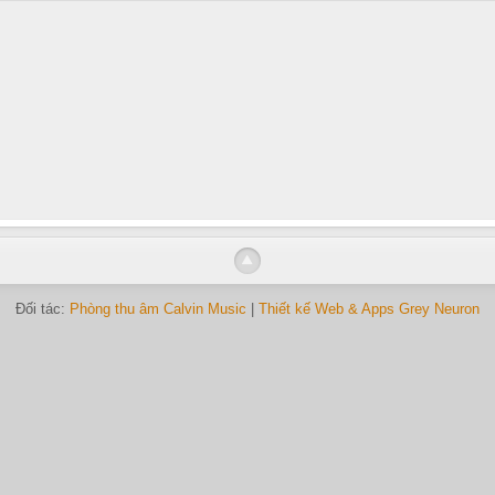
Đối tác:
Phòng thu âm Calvin Music
|
Thiết kế Web & Apps Grey Neuron