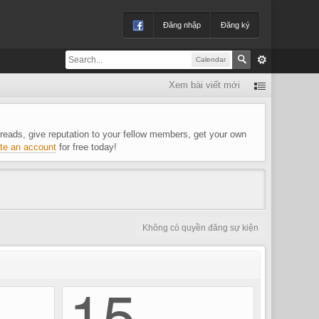
Đăng nhập
Đăng ký
Calendar
Xem bài viết mới
 threads, give reputation to your fellow members, get your own
te an account
for free today!
Không có quyền đăng sự kiện
15