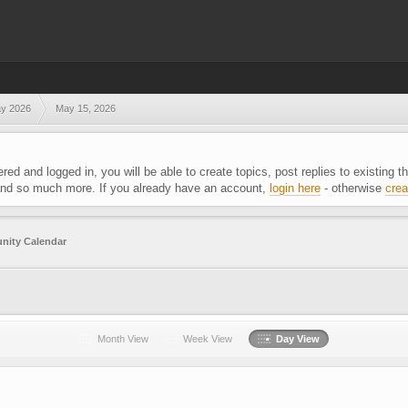
y 2026
May 15, 2026
ered and logged in, you will be able to create topics, post replies to existing
 and so much more. If you already have an account,
login here
- otherwise
crea
ity Calendar
Month View
Week View
Day View