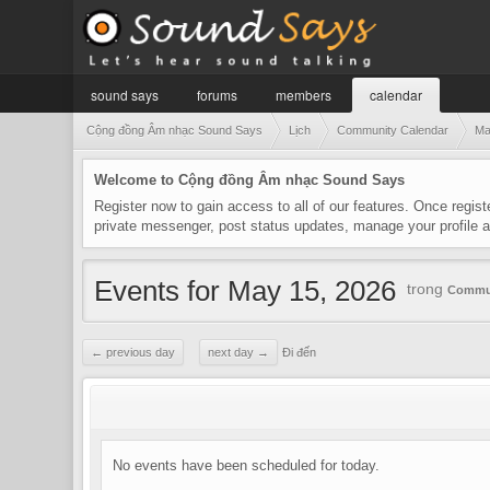
sound says
forums
members
calendar
Cộng đồng Âm nhạc Sound Says
Lịch
Community Calendar
Ma
Welcome to Cộng đồng Âm nhạc Sound Says
Register now to gain access to all of our features. Once regist
private messenger, post status updates, manage your profile
Events for May 15, 2026
trong
Commun
← previous day
next day →
Đi đến
No events have been scheduled for today.