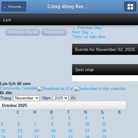
Cộng đồng Âm nhạc Sound Says
← November 2025
Lịch
← Previous Day
Phiên bản đầy đủ
Vietnamese
Next Day →
Thêm sự kiện đơn
Events for November 02, 2025
Sinh nhật
Lựa lịch để xem
Community Calendar
Đi đến
Tháng:
Năm:
October 2025
C
H
B
T
N
S
B
1
2
3
4
5
6
7
8
9
10
11
12
13
14
15
16
17
18
19
20
21
22
23
24
25