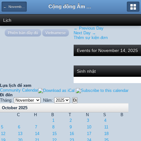
Cộng đồng Âm nhạc Sound Says
← November 2025
Lịch
← Previous Day
Phiên bản đầy đủ
Vietnamese
Next Day →
Thêm sự kiện đơn
Events for November 14, 2025
Sinh nhật
Lựa lịch để xem
Community Calendar
Đi đến
Tháng:
Năm:
October 2025
C
H
B
T
N
S
B
1
2
3
4
5
6
7
8
9
10
11
12
13
14
15
16
17
18
19
20
21
22
23
24
25