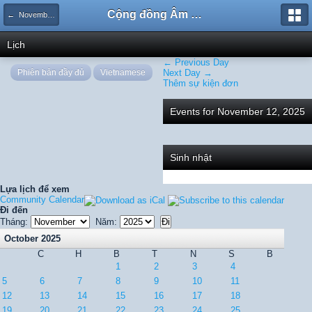
Cộng đồng Âm nhạc Sound Says
← November 2025
Lịch
← Previous Day
Phiên bản đầy đủ
Vietnamese
Next Day →
Thêm sự kiện đơn
Events for November 12, 2025
Sinh nhật
Lựa lịch để xem
Community Calendar
Đi đến
Tháng:
Năm:
October 2025
C
H
B
T
N
S
B
1
2
3
4
5
6
7
8
9
10
11
12
13
14
15
16
17
18
19
20
21
22
23
24
25