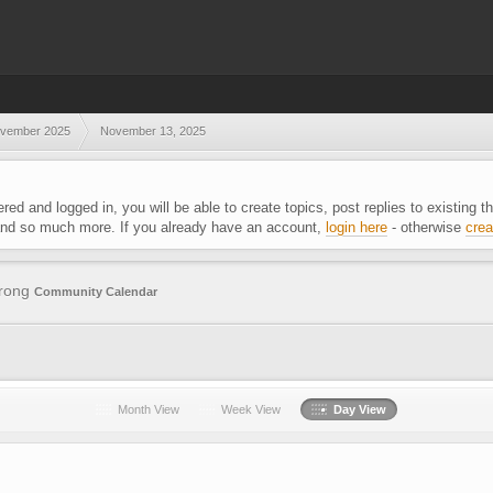
vember 2025
November 13, 2025
ered and logged in, you will be able to create topics, post replies to existing
 and so much more. If you already have an account,
login here
- otherwise
crea
trong
Community Calendar
Month View
Week View
Day View