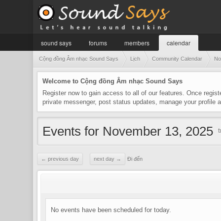
sound says
forums
members
calendar
Cộng đồng Âm nhạc Sound Says
Lịch
Community Calendar
No
Welcome to Cộng đồng Âm nhạc Sound Says
Register now to gain access to all of our features. Once regist
private messenger, post status updates, manage your profile
Events for November 13, 2025
← previous day
next day →
Đi đến
No events have been scheduled for today.