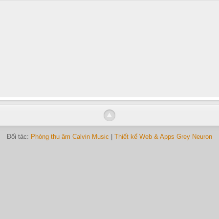
Đối tác:
Phòng thu âm Calvin Music
|
Thiết kế Web & Apps Grey Neuron