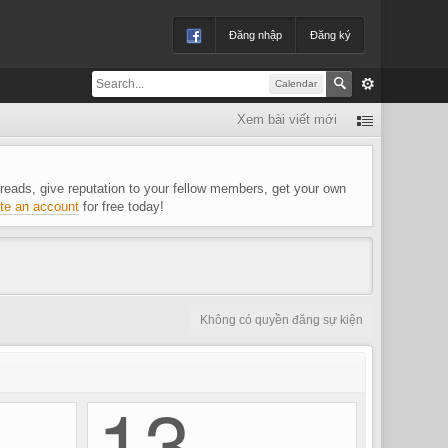
Đăng nhập
Đăng ký
Calendar
Xem bài viết mới
 threads, give reputation to your fellow members, get your own
te an account
for free today!
Không có quyền đăng sự kiện
13