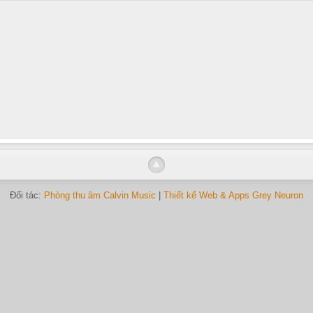
Đối tác:
Phòng thu âm Calvin Music
|
Thiết kế Web & Apps Grey Neuron