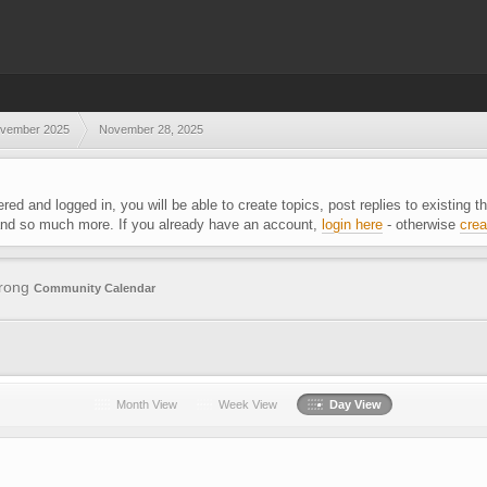
vember 2025
November 28, 2025
ered and logged in, you will be able to create topics, post replies to existing
 and so much more. If you already have an account,
login here
- otherwise
crea
trong
Community Calendar
Month View
Week View
Day View