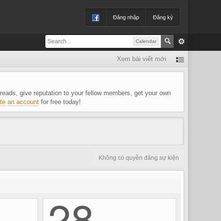
Đăng nhập
Đăng ký
Calendar
Xem bài viết mới
 threads, give reputation to your fellow members, get your own
te an account
for free today!
Không có quyền đăng sự kiện
28