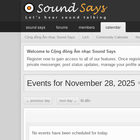
sound says
forums
members
calendar
Cộng đồng Âm nhạc Sound Says
Lịch
Community Calendar
No
Welcome to Cộng đồng Âm nhạc Sound Says
Register now to gain access to all of our features. Once regist
private messenger, post status updates, manage your profile
Events for November 28, 2025
← previous day
next day →
Đi đến
No events have been scheduled for today.