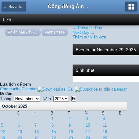
Cộng đồng Âm nhạc Sound Says
← November 2025
Lịch
← Previous Day
Phiên bản đầy đủ
Vietnamese
Next Day →
Thêm sự kiện đơn
Events for November 29, 2025
Sinh nhật
Lựa lịch để xem
Community Calendar
Đi đến
Tháng:
Năm:
October 2025
C
H
B
T
N
S
B
1
2
3
4
5
6
7
8
9
10
11
12
13
14
15
16
17
18
19
20
21
22
23
24
25