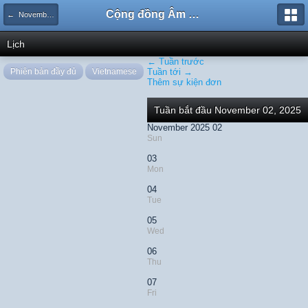
Cộng đồng Âm nhạc Sound Says
← November 2025
Lịch
← Tuần trước
Phiên bản đầy đủ
Vietnamese
Tuần tới →
Thêm sự kiện đơn
Tuần bắt đầu November 02, 2025
November 2025 02
Sun
03
Mon
04
Tue
05
Wed
06
Thu
07
Fri